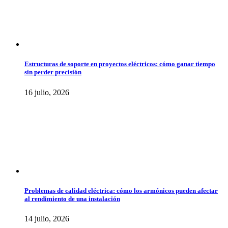
Estructuras de soporte en proyectos eléctricos: cómo ganar tiempo
sin perder precisión
16 julio, 2026
Problemas de calidad eléctrica: cómo los armónicos pueden afectar
al rendimiento de una instalación
14 julio, 2026