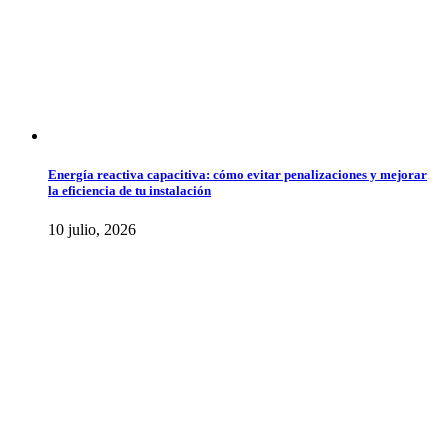
Energía reactiva capacitiva: cómo evitar penalizaciones y mejorar
la eficiencia de tu instalación
10 julio, 2026