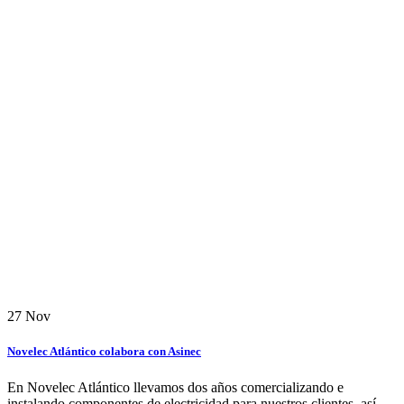
27
Nov
Novelec Atlántico colabora con Asinec
En Novelec Atlántico llevamos dos años comercializando e
instalando componentes de electricidad para nuestros clientes, así