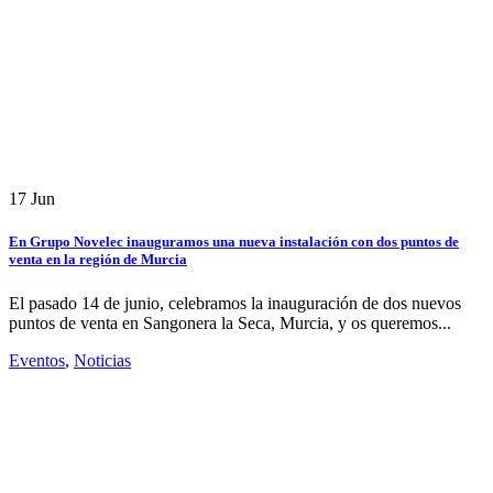
17
Jun
En Grupo Novelec inauguramos una nueva instalación con dos puntos de
venta en la región de Murcia
El pasado 14 de junio, celebramos la inauguración de dos nuevos
puntos de venta en Sangonera la Seca, Murcia, y os queremos...
Eventos
,
Noticias