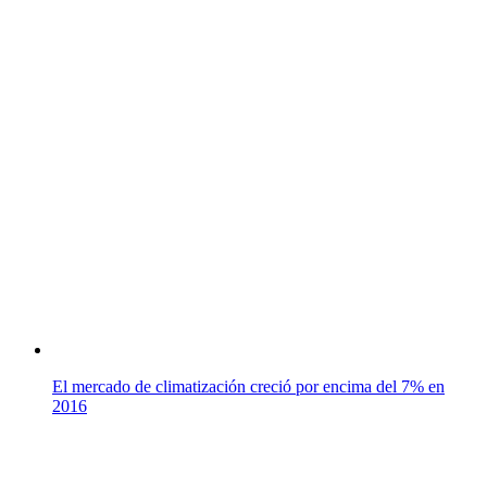
El mercado de climatización creció por encima del 7% en
2016