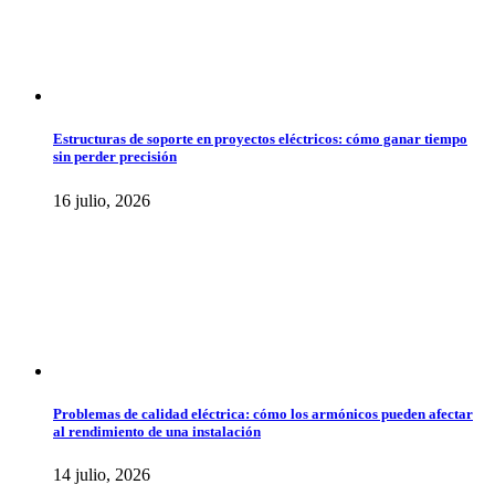
Estructuras de soporte en proyectos eléctricos: cómo ganar tiempo
sin perder precisión
16 julio, 2026
Problemas de calidad eléctrica: cómo los armónicos pueden afectar
al rendimiento de una instalación
14 julio, 2026