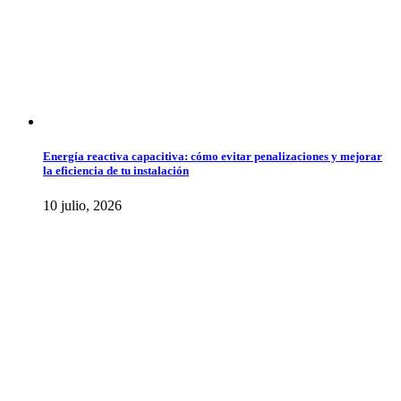
Energía reactiva capacitiva: cómo evitar penalizaciones y mejorar
la eficiencia de tu instalación
10 julio, 2026