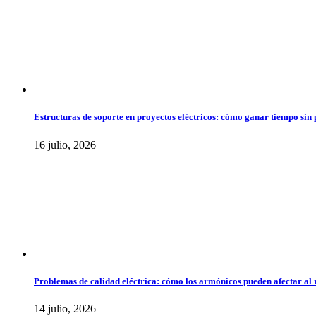
Estructuras de soporte en proyectos eléctricos: cómo ganar tiempo sin 
16 julio, 2026
Problemas de calidad eléctrica: cómo los armónicos pueden afectar al 
14 julio, 2026