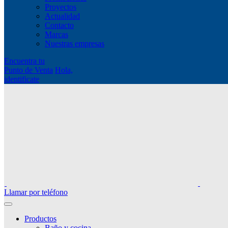
Proyectos
Actualidad
Contacto
Marcas
Nuestras empresas
Encuentra tu
Punto de Venta
Hola,
identificate
Llamar por teléfono
Productos
Baño y cocina