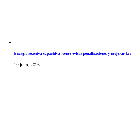
Energía reactiva capacitiva: cómo evitar penalizaciones y mejorar la ef
10 julio, 2026