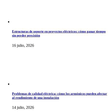
Estructuras de soporte en proyectos eléctricos: cómo ganar tiempo
sin perder precisión
16 julio, 2026
Problemas de calidad eléctrica: cómo los armónicos pueden afectar
al rendimiento de una instalación
14 julio, 2026