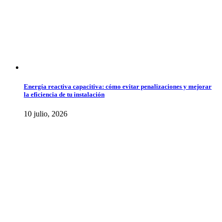
Energía reactiva capacitiva: cómo evitar penalizaciones y mejorar
la eficiencia de tu instalación
10 julio, 2026