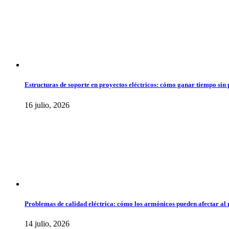
Estructuras de soporte en proyectos eléctricos: cómo ganar tiempo sin 
16 julio, 2026
Problemas de calidad eléctrica: cómo los armónicos pueden afectar al 
14 julio, 2026