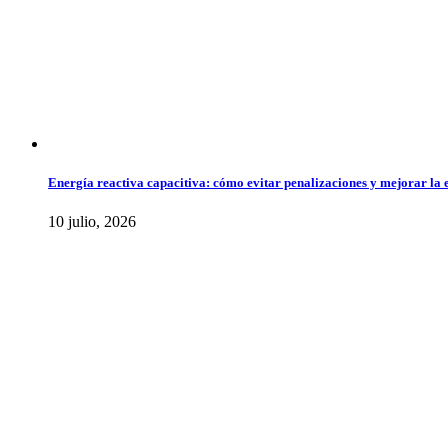
Energía reactiva capacitiva: cómo evitar penalizaciones y mejorar la ef
10 julio, 2026