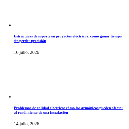
Estructuras de soporte en proyectos eléctricos: cómo ganar tiempo
sin perder precisión
16 julio, 2026
Problemas de calidad eléctrica: cómo los armónicos pueden afectar
al rendimiento de una instalación
14 julio, 2026