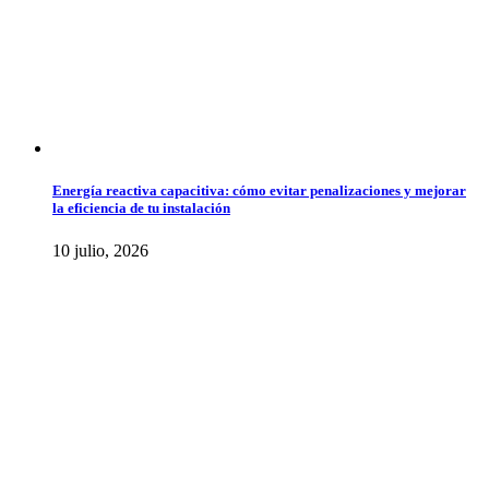
Energía reactiva capacitiva: cómo evitar penalizaciones y mejorar
la eficiencia de tu instalación
10 julio, 2026