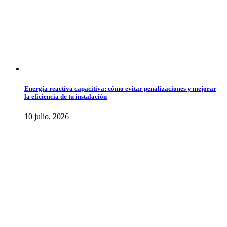
Energía reactiva capacitiva: cómo evitar penalizaciones y mejorar
la eficiencia de tu instalación
10 julio, 2026