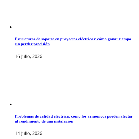
Estructuras de soporte en proyectos eléctricos: cómo ganar tiempo
sin perder precisión
16 julio, 2026
Problemas de calidad eléctrica: cómo los armónicos pueden afectar
al rendimiento de una instalación
14 julio, 2026