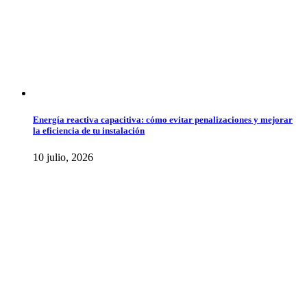
Energía reactiva capacitiva: cómo evitar penalizaciones y mejorar
la eficiencia de tu instalación
10 julio, 2026