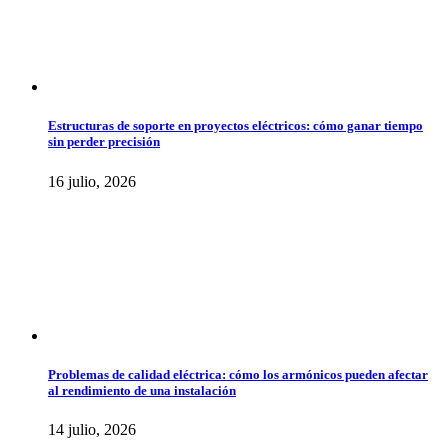
Estructuras de soporte en proyectos eléctricos: cómo ganar tiempo
sin perder precisión
16 julio, 2026
Problemas de calidad eléctrica: cómo los armónicos pueden afectar
al rendimiento de una instalación
14 julio, 2026