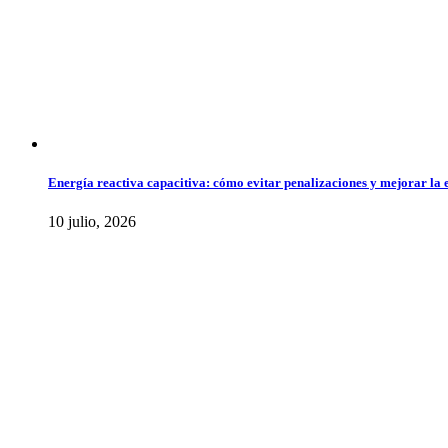
Energía reactiva capacitiva: cómo evitar penalizaciones y mejorar la ef
10 julio, 2026