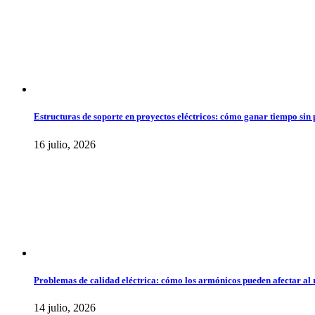
Estructuras de soporte en proyectos eléctricos: cómo ganar tiempo sin 
16 julio, 2026
Problemas de calidad eléctrica: cómo los armónicos pueden afectar al 
14 julio, 2026