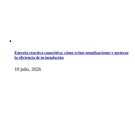
Energía reactiva capacitiva: cómo evitar penalizaciones y mejorar
la eficiencia de tu instalación
10 julio, 2026