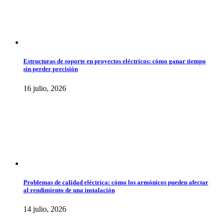
Estructuras de soporte en proyectos eléctricos: cómo ganar tiempo
sin perder precisión
16 julio, 2026
Problemas de calidad eléctrica: cómo los armónicos pueden afectar
al rendimiento de una instalación
14 julio, 2026