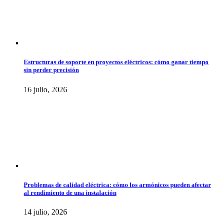
Estructuras de soporte en proyectos eléctricos: cómo ganar tiempo
sin perder precisión
16 julio, 2026
Problemas de calidad eléctrica: cómo los armónicos pueden afectar
al rendimiento de una instalación
14 julio, 2026