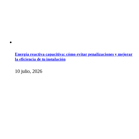
Energía reactiva capacitiva: cómo evitar penalizaciones y mejorar
la eficiencia de tu instalación
10 julio, 2026