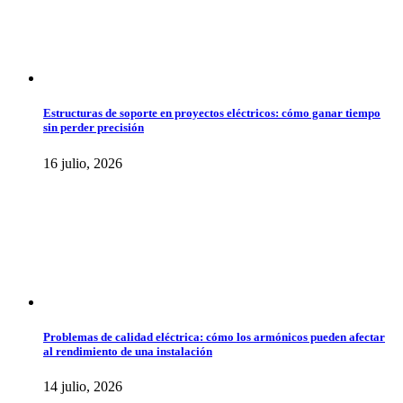
Estructuras de soporte en proyectos eléctricos: cómo ganar tiempo
sin perder precisión
16 julio, 2026
Problemas de calidad eléctrica: cómo los armónicos pueden afectar
al rendimiento de una instalación
14 julio, 2026