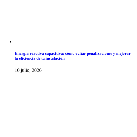
Energía reactiva capacitiva: cómo evitar penalizaciones y mejorar
la eficiencia de tu instalación
10 julio, 2026